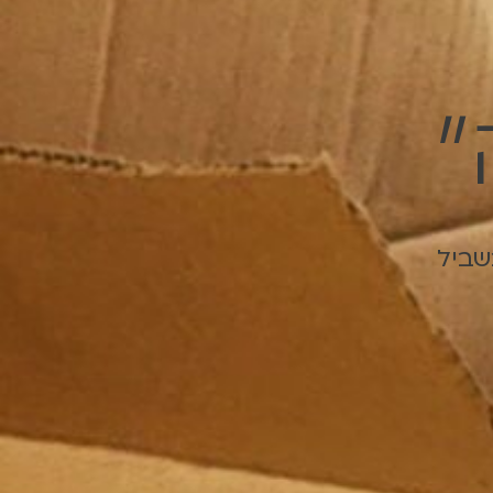
״
שביל