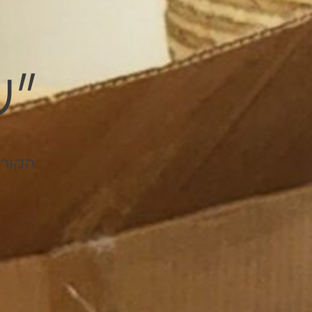
״ע
הקורס