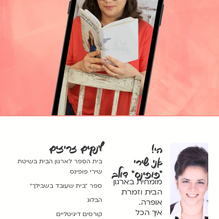
לינקים זריזים
הי!
אני שירי
בית הספר לארגון הבית בשיטת
שירי פופינס
"פופינס" דולב
מומחית בארגון
ספר ״בית שעובד בשבילך״
הבית וזמרת
הבלוג
אופרה.
איך הכל
קורסים דיגיטליים