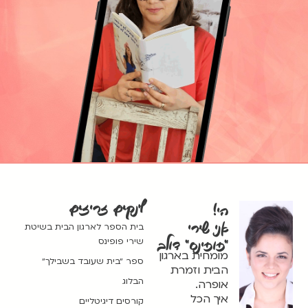
לינקים זריזים
הי!
אני שירי
בית הספר לארגון הבית בשיטת
שירי פופינס
"פופינס" דולב
מומחית בארגון
ספר ״בית שעובד בשבילך״
הבית וזמרת
הבלוג
אופרה.
איך הכל
קורסים דיגיטליים