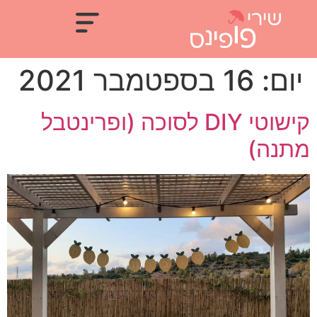
יום:
16 בספטמבר 2021
קישוטי DIY לסוכה (ופרינטבל
מתנה)