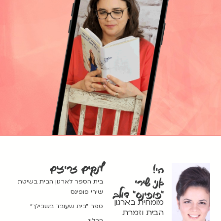
לינקים זריזים
הי!
אני שירי
בית הספר לארגון הבית בשיטת
שירי פופינס
"פופינס" דולב
מומחית בארגון
ספר ״בית שעובד בשבילך״
הבית וזמרת
הבלוג