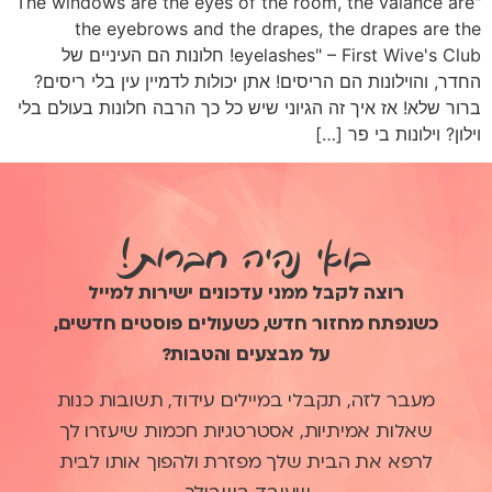
"The windows are the eyes of the room, the valance are
the eyebrows and the drapes, the drapes are the
eyelashes" – First Wive's Club! חלונות הם העיניים של
החדר, והוילונות הם הריסים! אתן יכולות לדמיין עין בלי ריסים?
ברור שלא! אז איך זה הגיוני שיש כל כך הרבה חלונות בעולם בלי
וילון? וילונות בי פר […]
בואי נהיה חברות!
רוצה לקבל ממני עדכונים ישירות למייל
כשנפתח מחזור חדש, כשעולים פוסטים חדשים,
על מבצעים והטבות?
מעבר לזה, תקבלי במיילים עידוד, תשובות כנות
שאלות אמיתיות, אסטרטגיות חכמות שיעזרו לך
לרפא את הבית שלך מפזרת ולהפוך אותו לבית