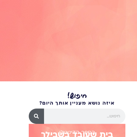
חיפוש!
איזה נושא מעניין אותך היום?
הספר הדיגיטלי
בית שעובד בשבילך