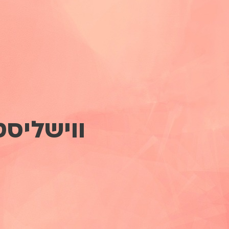
ווישליס